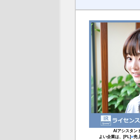
AIアシスタント 
よい企業は、[PL]
■
売