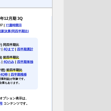
5年12月期 3Q
7 |
Y!適時開示
最新決算(同四半期比)
計) 同四半期比
で
|
4Qまで
|
四半期累計
独)
前四半期比
み
|
4Qのみ
|
四半期単独
予想)
前四半期比
|
4Q時
|
四半期推移
営業利益)が対象です。
企業もあります。
オプション表示は、
用
コンテンツです。