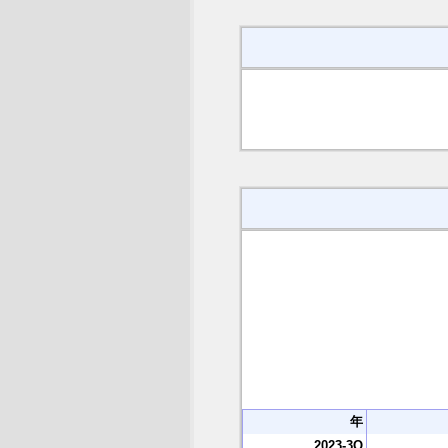
年
2023-3Q