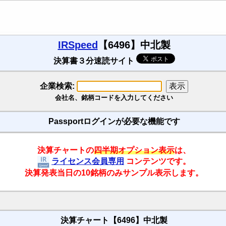
IRSpeed
【6496】中北製
決算書３分速読サイト
企業検索:
会社名、銘柄コードを入力してください
Passportログインが必要な機能です
決算チャートの
四半期オプション表示
は、
ライセンス会員専用
コンテンツです。
決算発表当日の10銘柄のみサンプル表示します。
決算チャート【6496】中北製