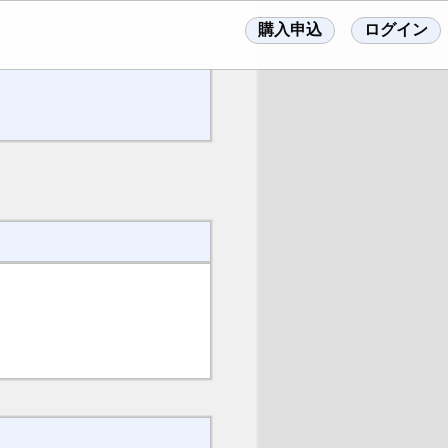
購入申込
ログイン