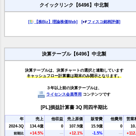
クイックリンク【6496】中北製
[
【株Biz】理論株価Web]
[
フィスコ銘柄評価]
決算テーブル【6496】中北製
決算テーブルは、決算チャートの選択と連動しています
キャッシュフロー計算書は期末のみ開示となります。
３年以上前の決算テーブルは、
ライセンス会員専用
コンテンツです
[PL]損益計算書 3Q 同四半期比
年
売上
他収益
売上原価
販管費
他費用
営業
2024-3Q
134.4億
0
107.9億
15.9億
0
10
+14.5%
---
+12.1%
-1.5%
---
+112
前期比