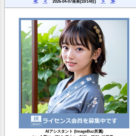
≪
＜
＞
≫
2026-04-07発表(10/14社)
AIアシスタント (ImageBuz所属)