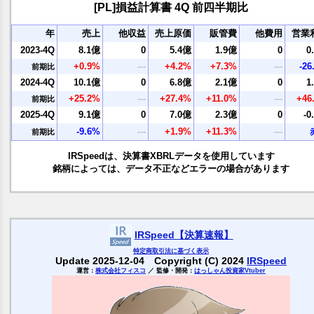
[PL]損益計算書 4Q 前四半期比
年
売上
他収益
売上原価
販管費
他費用
営業
2023-4Q
8.1億
0
5.4億
1.9億
0
0
+0.9%
---
+4.2%
+7.3%
---
-26
前期比
2024-4Q
10.1億
0
6.8億
2.1億
0
1
+25.2%
---
+27.4%
+11.0%
---
+46
前期比
2025-4Q
9.1億
0
7.0億
2.3億
0
-0
-9.6%
---
+1.9%
+11.3%
---
前期比
IRSpeedは、決算書XBRLデータを使用しています
銘柄によっては、データ不正などエラーの場合があります
IRSpeed【決算速報】
特定商取引
法に基づく表示
Update 2025-12-04 Copyright (C) 2024
IRSpeed
運営：
株式会社フィスコ
／ 監修・開発：
はっしゃん投資家Vtuber