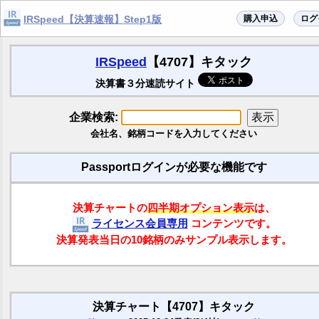
購入申込
ログ
IRSpeed【決算速報】Step1版
IRSpeed
【4707】キタック
決算書３分速読サイト
企業検索:
会社名、銘柄コードを入力してください
Passportログインが必要な機能です
決算チャートの
四半期オプション表示
は、
ライセンス会員専用
コンテンツです。
決算発表当日の10銘柄のみサンプル表示します。
決算チャート【4707】キタック