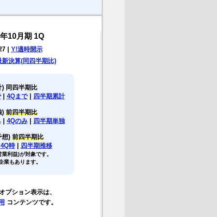
6年10月期 1Q
7 |
Y!適時開示
最新決算(同四半期比)
計) 同四半期比
で
|
4Qまで
|
四半期累計
独)
前四半期比
み
|
4Qのみ
|
四半期単独
予想)
前四半期比
|
4Q時
|
四半期推移
営業利益)が対象です。
企業もあります。
オプション表示は、
用
コンテンツです。