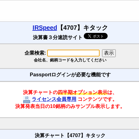
IRSpeed
【4707】キタック
決算書３分速読サイト
企業検索:
会社名、銘柄コードを入力してください
Passportログインが必要な機能です
決算チャートの
四半期オプション表示
は、
ライセンス会員専用
コンテンツです。
決算発表当日の10銘柄のみサンプル表示します。
決算チャート【4707】キタック