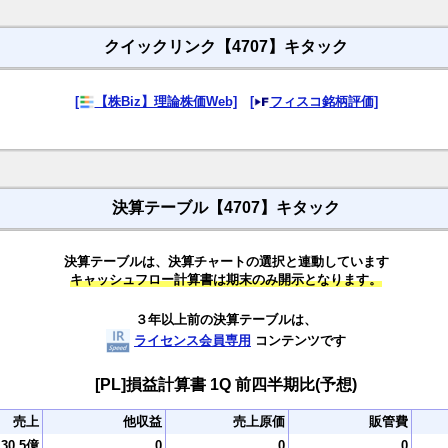
クイックリンク【4707】キタック
[
【株Biz】理論株価Web]
[
フィスコ銘柄評価]
決算テーブル【4707】キタック
決算テーブルは、決算チャートの選択と連動しています
キャッシュフロー計算書は期末のみ開示となります。
３年以上前の決算テーブルは、
ライセンス会員専用
コンテンツです
[PL]損益計算書 1Q 前四半期比(予想)
売上
他収益
売上原価
販管費
30.5億
0
0
0