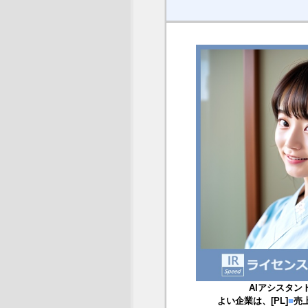
AIアシスタント 
よい企業は、[PL]
■
売