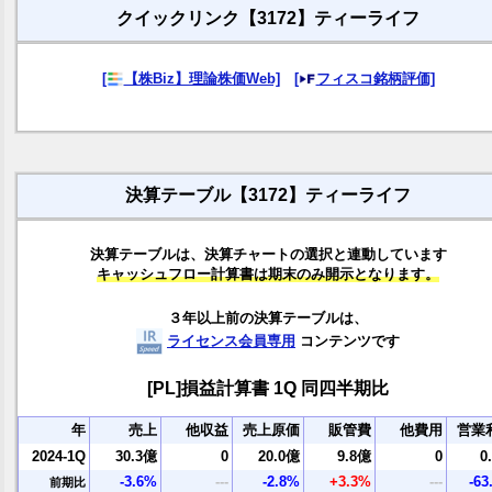
クイックリンク【3172】ティーライフ
[
【株Biz】理論株価Web]
[
フィスコ銘柄評価]
決算テーブル【3172】ティーライフ
決算テーブルは、決算チャートの選択と連動しています
キャッシュフロー計算書は期末のみ開示となります。
３年以上前の決算テーブルは、
ライセンス会員専用
コンテンツです
[PL]損益計算書 1Q 同四半期比
年
売上
他収益
売上原価
販管費
他費用
営業
2024-1Q
30.3億
0
20.0億
9.8億
0
0
-3.6%
---
-2.8%
+3.3%
---
-63
前期比