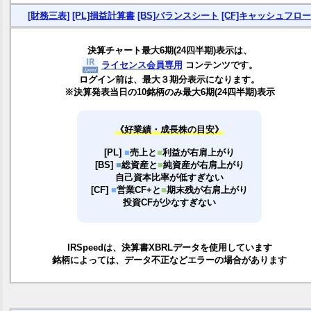
[財務三表]
[PL]損益計算書
[BS]バランスシート
[CF]キャッシュフロー
決算チャート最大6期(24四半期)表示は、
ライセンス会員専用
コンテンツです。
ログイン前は、最大３期分表示になります。
※決算発表当日の10銘柄のみ最大6期(24四半期)表示
《好業績・成長株の目安》
[PL]
■
売上と
■
利益が右肩上がり
[BS]
■
総資産と
■
純資産が右肩上がり
自己資本比率が低すぎない
[CF]
■
営業CF+と
■
期末残が右肩上がり
投資CFが少なすぎない
IRSpeedは、決算書XBRLデータを使用しています
銘柄によっては、データ不正などエラーの場合があります