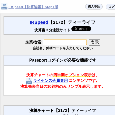
購入申込
ログ
IRSpeed【決算速報】Step1版
IRSpeed
【3172】ティーライフ
決算書３分速読サイト
企業検索:
会社名、銘柄コードを入力してください
Passportログインが必要な機能です
決算チャートの
四半期オプション表示
は、
ライセンス会員専用
コンテンツです。
決算発表当日の10銘柄のみサンプル表示します。
決算チャート【3172】ティーライフ