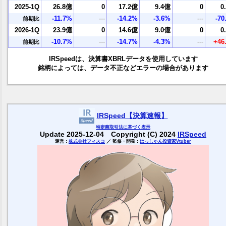
2025-1Q
26.8億
0
17.2億
9.4億
0
0
-11.7%
---
-14.2%
-3.6%
---
-70
前期比
2026-1Q
23.9億
0
14.6億
9.0億
0
0
-10.7%
---
-14.7%
-4.3%
---
+46
前期比
IRSpeedは、決算書XBRLデータを使用しています
銘柄によっては、データ不正などエラーの場合があります
IRSpeed【決算速報】
特定商取引
法に基づく表示
Update 2025-12-04 Copyright (C) 2024
IRSpeed
運営：
株式会社フィスコ
／ 監修・開発：
はっしゃん投資家Vtuber