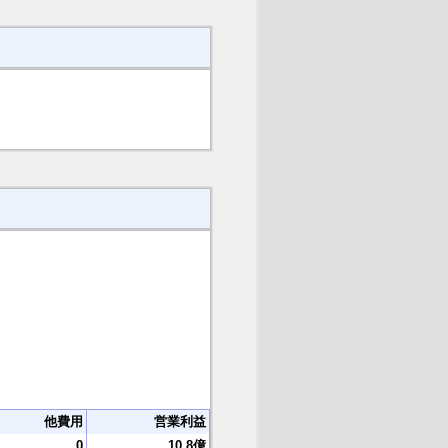
他費用
営業利益
0
10.8億