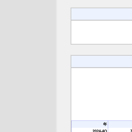
年
2024-4Q