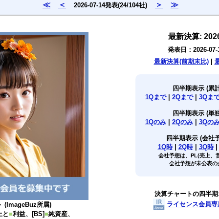
≪
＜
＞
≫
2026-07-14発表(24/104社)
最新決算: 202
発表日：2026-07-1
最新決算(前期末比)
|
四半期表示 (累
1Qまで
|
2Qまで
|
3Qま
四半期表示 (単
1Qのみ
|
2Qのみ
|
3Qの
四半期表示 (会社
1Q時
|
2Q時
|
3Q時
会社予想は、PL(売上、
会社予想が未公表の
決算チャートの四半期
ライセンス会員専
(ImageBuz所属)
上と
■
利益、[BS]
■
純資産、