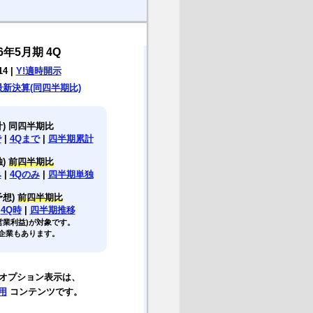
6年5月期 4Q
4 |
Y!適時開示
最新決算(同四半期比)
計) 同四半期比
で
|
4Qまで
|
四半期累計
独)
前四半期比
み
|
4Qのみ
|
四半期単独
予想)
前四半期比
|
4Q時
|
四半期推移
営業利益)が対象です。
企業もあります。
オプション表示は、
用
コンテンツです。