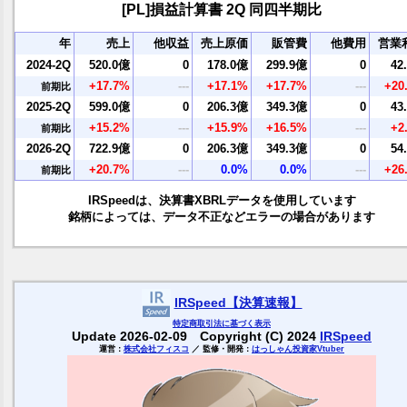
[PL]損益計算書 2Q 同四半期比
年
売上
他収益
売上原価
販管費
他費用
営業
2024-2Q
520.0億
0
178.0億
299.9億
0
42
+17.7%
---
+17.1%
+17.7%
---
+20
前期比
2025-2Q
599.0億
0
206.3億
349.3億
0
43
+15.2%
---
+15.9%
+16.5%
---
+2
前期比
2026-2Q
722.9億
0
206.3億
349.3億
0
54
+20.7%
---
0.0%
0.0%
---
+26
前期比
IRSpeedは、決算書XBRLデータを使用しています
銘柄によっては、データ不正などエラーの場合があります
IRSpeed【決算速報】
特定商取引
法に基づく表示
Update 2026-02-09 Copyright (C) 2024
IRSpeed
運営：
株式会社フィスコ
／ 監修・開発：
はっしゃん投資家Vtuber