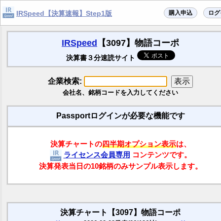
購入申込
ログ
IRSpeed【決算速報】Step1版
IRSpeed
【3097】物語コーポ
決算書３分速読サイト
企業検索:
会社名、銘柄コードを入力してください
Passportログインが必要な機能です
決算チャートの
四半期オプション表示
は、
ライセンス会員専用
コンテンツです。
決算発表当日の10銘柄のみサンプル表示します。
決算チャート【3097】物語コーポ