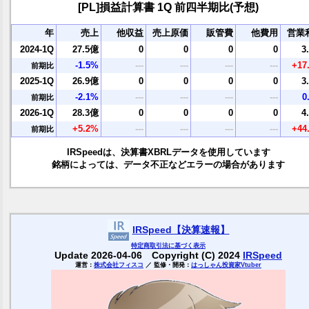
[PL]損益計算書 1Q 前四半期比(予想)
年
売上
他収益
売上原価
販管費
他費用
営業
2024-1Q
27.5億
0
0
0
0
3
-1.5%
---
---
---
---
+17
前期比
2025-1Q
26.9億
0
0
0
0
3
-2.1%
---
---
---
---
0
前期比
2026-1Q
28.3億
0
0
0
0
4
+5.2%
---
---
---
---
+44
前期比
IRSpeedは、決算書XBRLデータを使用しています
銘柄によっては、データ不正などエラーの場合があります
IRSpeed【決算速報】
特定商取引
法に基づく表示
Update 2026-04-06 Copyright (C) 2024
IRSpeed
運営：
株式会社フィスコ
／ 監修・開発：
はっしゃん投資家Vtuber