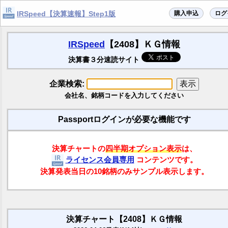
購入申込
ログ
IRSpeed【決算速報】Step1版
IRSpeed
【2408】ＫＧ情報
決算書３分速読サイト
企業検索:
会社名、銘柄コードを入力してください
Passportログインが必要な機能です
決算チャートの
四半期オプション表示
は、
ライセンス会員専用
コンテンツです。
決算発表当日の10銘柄のみサンプル表示します。
決算チャート【2408】ＫＧ情報