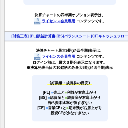
決算チャートの四半期オプション表示は、
ライセンス会員専用
コンテンツです。
[財務三表]
[PL]損益計算書
[BS]バランスシート
[CF]キャッシュフロー
決算チャート最大6期(24四半期)表示は、
ライセンス会員専用
コンテンツです。
ログイン前は、最大３期分表示になります。
※決算発表当日の10銘柄のみ最大6期(24四半期)表示
《好業績・成長株の目安》
[PL]
■
売上と
■
利益が右肩上がり
[BS]
■
総資産と
■
純資産が右肩上がり
自己資本比率が低すぎない
[CF]
■
営業CF+と
■
期末残が右肩上がり
投資CFが少なすぎない