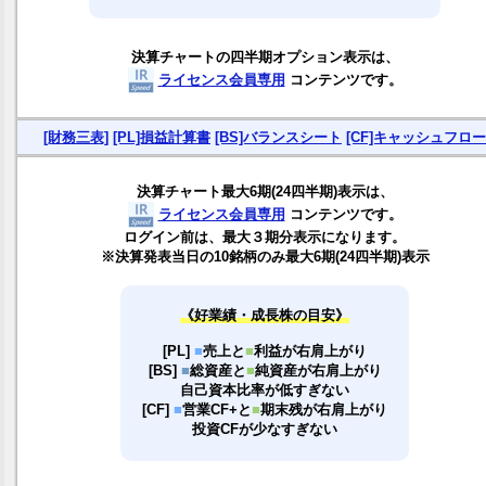
決算チャートの四半期オプション表示は、
ライセンス会員専用
コンテンツです。
[財務三表]
[PL]損益計算書
[BS]バランスシート
[CF]キャッシュフロー
決算チャート最大6期(24四半期)表示は、
ライセンス会員専用
コンテンツです。
ログイン前は、最大３期分表示になります。
※決算発表当日の10銘柄のみ最大6期(24四半期)表示
《好業績・成長株の目安》
[PL]
■
売上と
■
利益が右肩上がり
[BS]
■
総資産と
■
純資産が右肩上がり
自己資本比率が低すぎない
[CF]
■
営業CF+と
■
期末残が右肩上がり
投資CFが少なすぎない