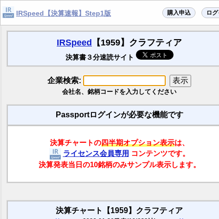
購入申込
ログ
IRSpeed【決算速報】Step1版
IRSpeed
【1959】クラフティア
決算書３分速読サイト
企業検索:
会社名、銘柄コードを入力してください
Passportログインが必要な機能です
決算チャートの
四半期オプション表示
は、
ライセンス会員専用
コンテンツです。
決算発表当日の10銘柄のみサンプル表示します。
決算チャート【1959】クラフティア