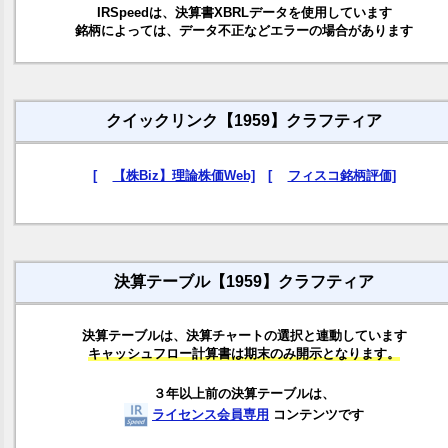
IRSpeedは、決算書XBRLデータを使用しています
銘柄によっては、データ不正などエラーの場合があります
クイックリンク【1959】クラフティア
[
【株Biz】理論株価Web]
[
フィスコ銘柄評価]
決算テーブル【1959】クラフティア
決算テーブルは、決算チャートの選択と連動しています
キャッシュフロー計算書は期末のみ開示となります。
３年以上前の決算テーブルは、
ライセンス会員専用
コンテンツです