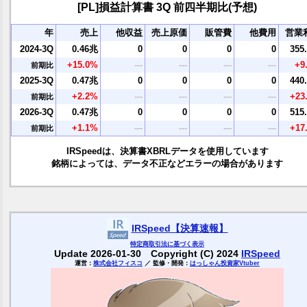
[PL]損益計算書 3Q 前四半期比(予想)
年
売上
他収益
売上原価
販管費
他費用
営業
2024-3Q
0.46兆
0
0
0
0
355
+15.0%
---
---
---
---
+9
前期比
2025-3Q
0.47兆
0
0
0
0
440
+2.2%
---
---
---
---
+23
前期比
2026-3Q
0.47兆
0
0
0
0
515
+1.1%
---
---
---
---
+17
前期比
IRSpeedは、決算書XBRLデータを使用しています
銘柄によっては、データ不正などエラーの場合があります
IRSpeed【決算速報】
特定商取引
法に基づく表示
Update 2026-01-30 Copyright (C) 2024
IRSpeed
運営：
株式会社フィスコ
／ 監修・開発：
はっしゃん投資家Vtuber