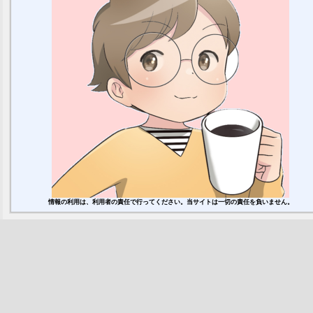
情報の利用は、利用者の責任で行ってください。当サイトは一切の責任を負いません。