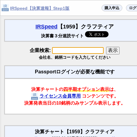
購入申込
ログ
IRSpeed【決算速報】Step1版
IRSpeed
【1959】クラフティア
決算書３分速読サイト
企業検索:
会社名、銘柄コードを入力してください
Passportログインが必要な機能です
決算チャートの
四半期オプション表示
は、
ライセンス会員専用
コンテンツです。
決算発表当日の10銘柄のみサンプル表示します。
決算チャート【1959】クラフティア