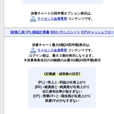
決算チャートの四半期オプション表示は、
ライセンス会員専用
コンテンツです。
[財務三表]
[PL]損益計算書
[BS]バランスシート
[CF]キャッシュフロー
決算チャート最大6期(24四半期)表示は、
ライセンス会員専用
コンテンツです。
ログイン前は、最大３期分表示になります。
※決算発表当日の10銘柄のみ最大6期(24四半期)表示
《好業績・成長株の目安》
[PL]
■
売上と
■
利益が右肩上がり
[BS]
■
総資産と
■
純資産が右肩上がり
自己資本比率が低すぎない
[CF]
■
営業CF+と
■
期末残が右肩上がり
投資CFが少なすぎない