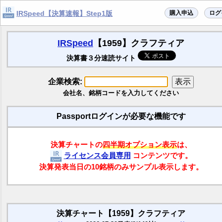
購入申込
ログ
IRSpeed【決算速報】Step1版
IRSpeed
【1959】クラフティア
決算書３分速読サイト
企業検索:
会社名、銘柄コードを入力してください
Passportログインが必要な機能です
決算チャートの
四半期オプション表示
は、
ライセンス会員専用
コンテンツです。
決算発表当日の10銘柄のみサンプル表示します。
決算チャート【1959】クラフティア