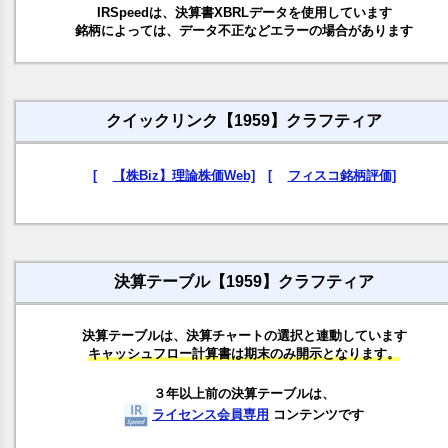
IRSpeedは、決算書XBRLデータを使用しています
銘柄によっては、データ不正などエラーの場合があります
クイックリンク【1959】クラフティア
[
【株Biz】理論株価Web]
[
フィスコ銘柄評価]
決算テーブル【1959】クラフティア
決算テーブルは、決算チャートの選択と連動しています
キャッシュフロー計算書は期末のみ開示となります。
３年以上前の決算テーブルは、
ライセンス会員専用
コンテンツです