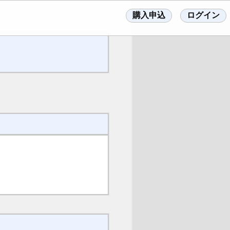
購入申込
ログイン