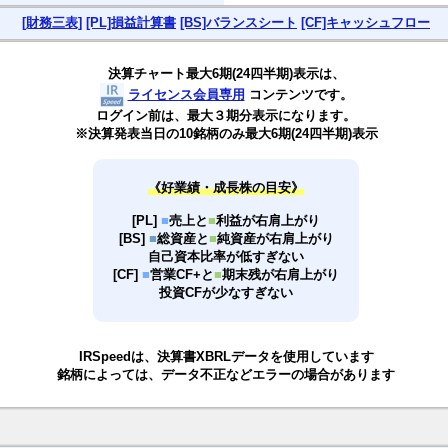
[財務三表]
[PL]損益計算書
[BS]バランスシート
[CF]キャッシュフロー
決算チャート最大6期(24四半期)表示は、
ライセンス会員専用
コンテンツです。
ログイン前は、最大３期分表示になります。
※決算発表当日の10銘柄のみ最大6期(24四半期)表示
《好業績・成長株の目安》
[PL]
■
売上と
■
利益が右肩上がり
[BS]
■
総資産と
■
純資産が右肩上がり
自己資本比率が低すぎない
[CF]
■
営業CF+と
■
期末残が右肩上がり
投資CFが少なすぎない
IRSpeedは、決算書XBRLデータを使用しています
銘柄によっては、データ不正などエラーの場合があります