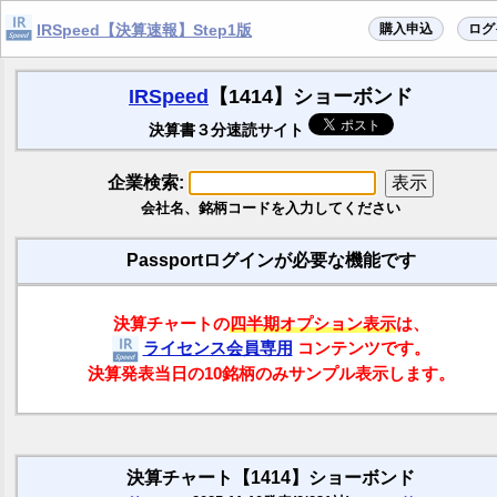
購入申込
ログ
IRSpeed【決算速報】Step1版
IRSpeed
【1414】ショーボンド
決算書３分速読サイト
企業検索:
会社名、銘柄コードを入力してください
Passportログインが必要な機能です
決算チャートの
四半期オプション表示
は、
ライセンス会員専用
コンテンツです。
決算発表当日の10銘柄のみサンプル表示します。
決算チャート【1414】ショーボンド