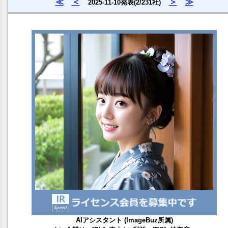
≪
＜
＞
≫
2025-11-10発表(2/231社)
AIアシスタント (ImageBuz所属)