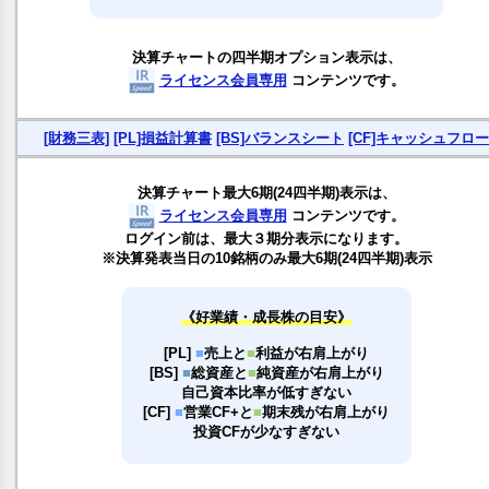
決算チャートの四半期オプション表示は、
ライセンス会員専用
コンテンツです。
[財務三表]
[PL]損益計算書
[BS]バランスシート
[CF]キャッシュフロー
決算チャート最大6期(24四半期)表示は、
ライセンス会員専用
コンテンツです。
ログイン前は、最大３期分表示になります。
※決算発表当日の10銘柄のみ最大6期(24四半期)表示
《好業績・成長株の目安》
[PL]
■
売上と
■
利益が右肩上がり
[BS]
■
総資産と
■
純資産が右肩上がり
自己資本比率が低すぎない
[CF]
■
営業CF+と
■
期末残が右肩上がり
投資CFが少なすぎない