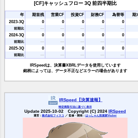
[CF]キャッシュフロー 3Q 前四半期比
年
期首残
営業CF
投資CF
財務CF
為替等
期
2023-3Q
0
0
0
0
0
---
---
---
---
---
前期比
2024-3Q
0
0
0
0
0
---
---
---
---
---
前期比
2025-3Q
0
0
0
0
0
---
---
---
---
---
前期比
IRSpeedは、決算書XBRLデータを使用しています
銘柄によっては、データ不正などエラーの場合があります
IRSpeed【決算速報】
特定商取引
法に基づく表示
Update 2025-10-02 Copyright (C) 2024
IRSpeed
運営：
株式会社フィスコ
／ 監修・開発：
はっしゃん投資家Vtuber