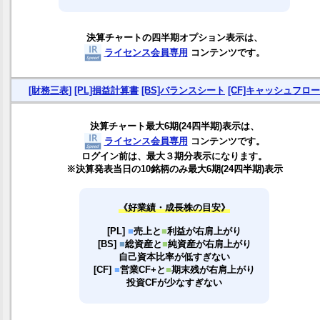
決算チャートの四半期オプション表示は、
ライセンス会員専用
コンテンツです。
[財務三表]
[PL]損益計算書
[BS]バランスシート
[CF]キャッシュフロー
決算チャート最大6期(24四半期)表示は、
ライセンス会員専用
コンテンツです。
ログイン前は、最大３期分表示になります。
※決算発表当日の10銘柄のみ最大6期(24四半期)表示
《好業績・成長株の目安》
[PL]
■
売上と
■
利益が右肩上がり
[BS]
■
総資産と
■
純資産が右肩上がり
自己資本比率が低すぎない
[CF]
■
営業CF+と
■
期末残が右肩上がり
投資CFが少なすぎない