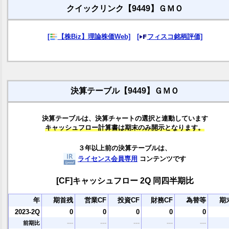
クイックリンク【9449】ＧＭＯ
[
【株Biz】理論株価Web]
[
フィスコ銘柄評価]
決算テーブル【9449】ＧＭＯ
決算テーブルは、決算チャートの選択と連動しています
キャッシュフロー計算書は期末のみ開示となります。
３年以上前の決算テーブルは、
ライセンス会員専用
コンテンツです
[CF]キャッシュフロー 2Q 同四半期比
年
期首残
営業CF
投資CF
財務CF
為替等
期
2023-2Q
0
0
0
0
0
---
---
---
---
---
前期比