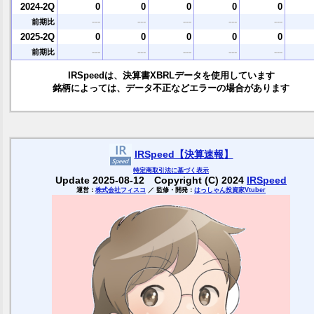
2024-2Q
0
0
0
0
0
---
---
---
---
---
前期比
2025-2Q
0
0
0
0
0
---
---
---
---
---
前期比
IRSpeedは、決算書XBRLデータを使用しています
銘柄によっては、データ不正などエラーの場合があります
IRSpeed【決算速報】
特定商取引
法に基づく表示
Update 2025-08-12 Copyright (C) 2024
IRSpeed
運営：
株式会社フィスコ
／ 監修・開発：
はっしゃん投資家Vtuber