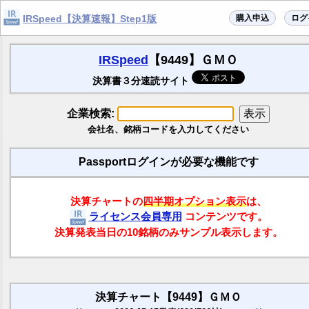
購入申込
ログ
IRSpeed【決算速報】Step1版
IRSpeed
【9449】ＧＭＯ
決算書３分速読サイト
企業検索:
会社名、銘柄コードを入力してください
Passportログインが必要な機能です
決算チャートの
四半期オプション表示
は、
ライセンス会員専用
コンテンツです。
決算発表当日の10銘柄のみサンプル表示します。
決算チャート【9449】ＧＭＯ