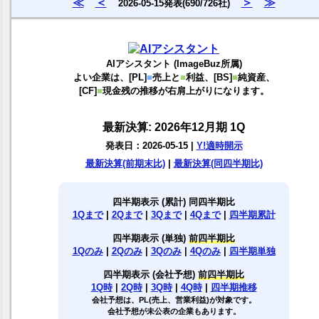
≪
＜
＞
≫
2026-05-15発表(690/726社)
AIアシスタント (ImageBuz所属)
よい企業は、[PL]
■
売上と
■
利益、[BS]
■
純資産、
[CF]
■
現金残の推移が右肩上がりになります。
最新決算: 2026年12月期 1Q
発表日：2026-05-15 |
Y!適時開示
最新決算(前期末比)
|
最新決算(同四半期比)
四半期表示 (累計) 同四半期比
1Qまで
|
2Qまで
|
3Qまで
|
4Qまで
|
四半期累計
四半期表示 (単独)
前四半期比
1Qのみ
|
2Qのみ
|
3Qのみ
|
4Qのみ
|
四半期単独
四半期表示 (会社予想)
前四半期比
1Q時
|
2Q時
|
3Q時
|
4Q時
|
四半期推移
会社予想は、PL(売上、営業利益)が対象です。
会社予想が未公表の企業もあります。