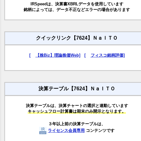
IRSpeedは、決算書XBRLデータを使用しています
銘柄によっては、データ不正などエラーの場合があります
クイックリンク【7624】ＮａＩＴＯ
[
【株Biz】理論株価Web]
[
フィスコ銘柄評価]
決算テーブル【7624】ＮａＩＴＯ
決算テーブルは、決算チャートの選択と連動しています
キャッシュフロー計算書は期末のみ開示となります。
３年以上前の決算テーブルは、
ライセンス会員専用
コンテンツです