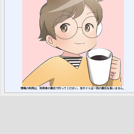
情報の利用は、利用者の責任で行ってください。当サイトは一切の責任を負いません。