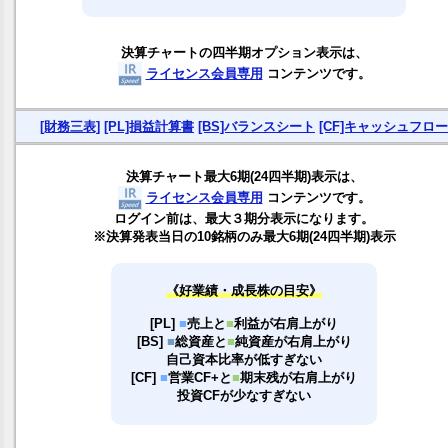
決算チャートの四半期オプション表示は、
ライセンス会員専用
コンテンツです。
[財務三表]
[PL]損益計算書
[BS]バランスシート
[CF]キャッシュフロー
決算チャート最大6期(24四半期)表示は、
ライセンス会員専用
コンテンツです。
ログイン前は、最大３期分表示になります。
※決算発表当日の10銘柄のみ最大6期(24四半期)表示
《好業績・成長株の目安》
[PL]
■
売上と
■
利益が右肩上がり
[BS]
■
総資産と
■
純資産が右肩上がり
自己資本比率が低すぎない
[CF]
■
営業CF+と
■
期末残が右肩上がり
投資CFが少なすぎない