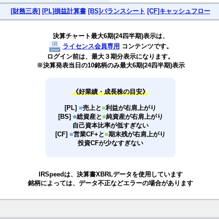
[財務三表]
[PL]損益計算書
[BS]バランスシート
[CF]キャッシュフロー
決算チャート最大6期(24四半期)表示は、
ライセンス会員専用
コンテンツです。
ログイン前は、最大３期分表示になります。
※決算発表当日の10銘柄のみ最大6期(24四半期)表示
《好業績・成長株の目安》
[PL]
■
売上と
■
利益が右肩上がり
[BS]
■
総資産と
■
純資産が右肩上がり
自己資本比率が低すぎない
[CF]
■
営業CF+と
■
期末残が右肩上がり
投資CFが少なすぎない
IRSpeedは、決算書XBRLデータを使用しています
銘柄によっては、データ不正などエラーの場合があります