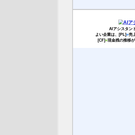
AIアシスタント 
よい企業は、[PL]
■
売
[CF]
■
現金残の推移が