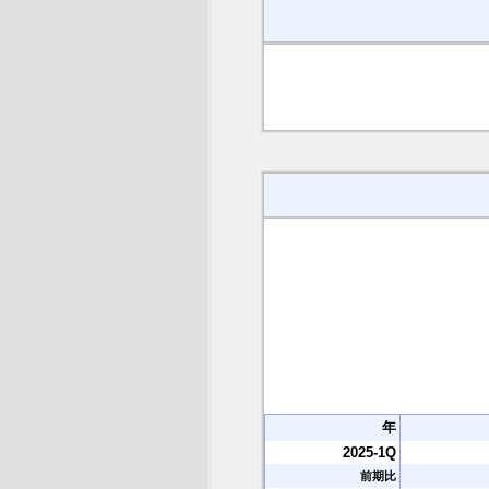
年
2025-1Q
前期比