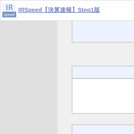
IRSpeed【決算速報】Step1版