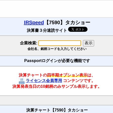
IRSpeed
【7590】タカショー
決算書３分速読サイト
企業検索:
会社名、銘柄コードを入力してください
Passportログインが必要な機能です
決算チャートの
四半期オプション表示
は、
ライセンス会員専用
コンテンツです。
決算発表当日の10銘柄のみサンプル表示します。
決算チャート【7590】タカショー