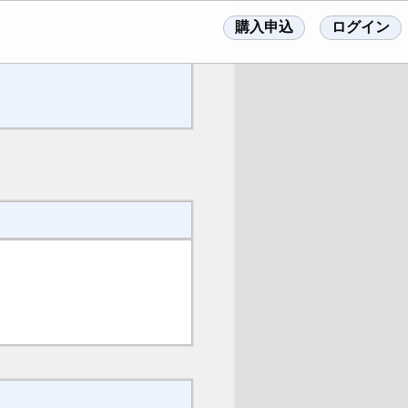
購入申込
ログイン