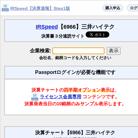
購入申込
ログ
IRSpeed【決算速報】Step1版
IRSpeed
【6966】三井ハイテク
決算書３分速読サイト
企業検索:
会社名、銘柄コードを入力してください
Passportログインが必要な機能です
決算チャートの
四半期オプション表示
は、
ライセンス会員専用
コンテンツです。
決算発表当日の10銘柄のみサンプル表示します。
決算チャート【6966】三井ハイテク