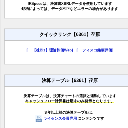
IRSpeedは、決算書XBRLデータを使用しています
銘柄によっては、データ不正などエラーの場合があります
クイックリンク【6361】荏原
[
【株Biz】理論株価Web]
[
フィスコ銘柄評価]
決算テーブル【6361】荏原
決算テーブルは、決算チャートの選択と連動しています
キャッシュフロー計算書は期末のみ開示となります。
３年以上前の決算テーブルは、
ライセンス会員専用
コンテンツです