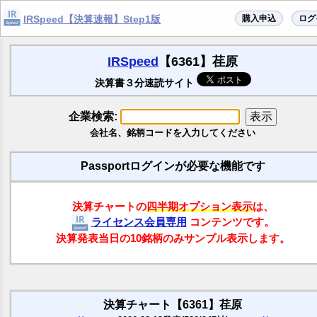
購入申込
ログ
IRSpeed【決算速報】Step1版
IRSpeed
【6361】荏原
決算書３分速読サイト
企業検索:
会社名、銘柄コードを入力してください
Passportログインが必要な機能です
決算チャートの
四半期オプション表示
は、
ライセンス会員専用
コンテンツです。
決算発表当日の10銘柄のみサンプル表示します。
決算チャート【6361】荏原