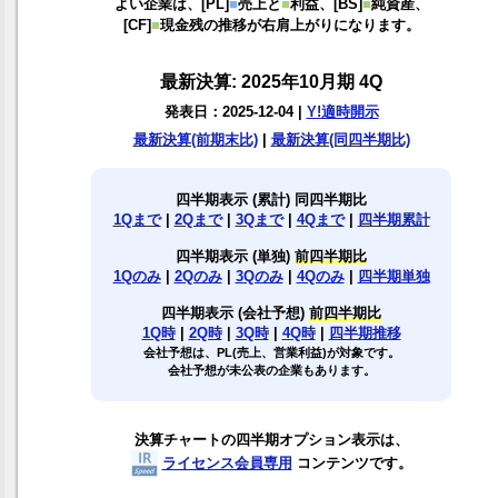
よい企業は、[PL]
■
売上と
■
利益、[BS]
■
純資産、
[CF]
■
現金残の推移が右肩上がりになります。
最新決算: 2025年10月期 4Q
発表日：2025-12-04 |
Y!適時開示
最新決算(前期末比)
|
最新決算(同四半期比)
四半期表示 (累計) 同四半期比
1Qまで
|
2Qまで
|
3Qまで
|
4Qまで
|
四半期累計
四半期表示 (単独)
前四半期比
1Qのみ
|
2Qのみ
|
3Qのみ
|
4Qのみ
|
四半期単独
四半期表示 (会社予想)
前四半期比
1Q時
|
2Q時
|
3Q時
|
4Q時
|
四半期推移
会社予想は、PL(売上、営業利益)が対象です。
会社予想が未公表の企業もあります。
決算チャートの四半期オプション表示は、
ライセンス会員専用
コンテンツです。