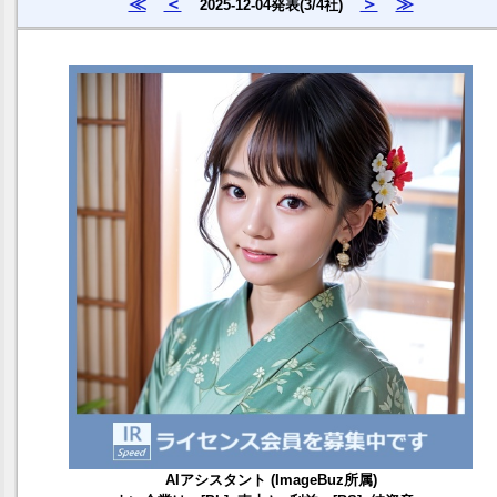
≪
＜
＞
≫
2025-12-04発表(3/4社)
AIアシスタント (ImageBuz所属)