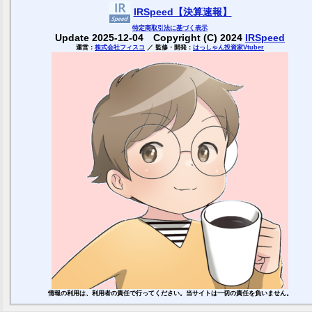
IRSpeed【決算速報】
特定商取引
法に基づく表示
Update 2025-12-04 Copyright (C) 2024
IRSpeed
運営：
株式会社フィスコ
／ 監修・開発：
はっしゃん投資家Vtuber
情報の利用は、利用者の責任で行ってください。当サイトは一切の責任を負いません。