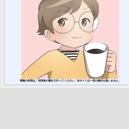
情報の利用は、利用者の責任で行ってください。当サイトは一切の責任を負いません。