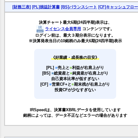
[財務三表]
[PL]損益計算書
[BS]バランスシート
[CF]キャッシュフロー
決算チャート最大6期(24四半期)表示は、
ライセンス会員専用
コンテンツです。
ログイン前は、最大３期分表示になります。
※決算発表当日の10銘柄のみ最大6期(24四半期)表示
《好業績・成長株の目安》
[PL]
■
売上と
■
利益が右肩上がり
[BS]
■
総資産と
■
純資産が右肩上がり
自己資本比率が低すぎない
[CF]
■
営業CF+と
■
期末残が右肩上がり
投資CFが少なすぎない
IRSpeedは、決算書XBRLデータを使用しています
銘柄によっては、データ不正などエラーの場合があります