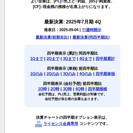
よい企業は、[PL]
■
売上と
■
利益、[BS]
■
純資産、
[CF]
■
現金残の推移が右肩上がりになります。
最新決算: 2025年7月期 4Q
発表日：2025-09-04 |
Y!適時開示
最新決算(前期末比)
|
最新決算(同四半期比)
四半期表示 (累計) 同四半期比
1Qまで
|
2Qまで
|
3Qまで
|
4Qまで
|
四半期累計
四半期表示 (単独)
前四半期比
1Qのみ
|
2Qのみ
|
3Qのみ
|
4Qのみ
|
四半期単独
四半期表示 (会社予想)
前四半期比
1Q時
|
2Q時
|
3Q時
|
4Q時
|
四半期推移
会社予想は、PL(売上、営業利益)が対象です。
会社予想が未公表の企業もあります。
決算チャートの四半期オプション表示は、
ライセンス会員専用
コンテンツです。