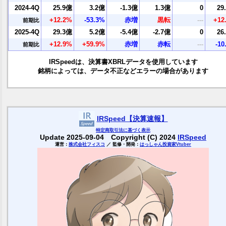
2024-4Q
25.9億
3.2億
-1.3億
1.3億
0
29
+12.2%
-53.3%
赤増
黒転
---
+12
前期比
2025-4Q
29.3億
5.2億
-5.4億
-2.7億
0
26
+12.9%
+59.9%
赤増
赤転
---
-10
前期比
IRSpeedは、決算書XBRLデータを使用しています
銘柄によっては、データ不正などエラーの場合があります
IRSpeed【決算速報】
特定商取引
法に基づく表示
Update 2025-09-04 Copyright (C) 2024
IRSpeed
運営：
株式会社フィスコ
／ 監修・開発：
はっしゃん投資家Vtuber