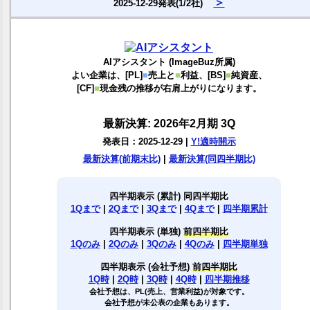
＞
2025-12-29発表(1/2社)
AIアシスタント (ImageBuz所属)
よい企業は、[PL]
■
売上と
■
利益、[BS]
■
純資産、
[CF]
■
現金残の推移が右肩上がりになります。
最新決算: 2026年2月期 3Q
発表日：2025-12-29 |
Y!適時開示
最新決算(前期末比)
|
最新決算(同四半期比)
四半期表示 (累計) 同四半期比
1Qまで
|
2Qまで
|
3Qまで
|
4Qまで
|
四半期累計
四半期表示 (単独)
前四半期比
1Qのみ
|
2Qのみ
|
3Qのみ
|
4Qのみ
|
四半期単独
四半期表示 (会社予想)
前四半期比
1Q時
|
2Q時
|
3Q時
|
4Q時
|
四半期推移
会社予想は、PL(売上、営業利益)が対象です。
会社予想が未公表の企業もあります。