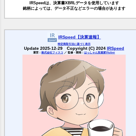
IRSpeedは、決算書XBRLデータを使用しています
銘柄によっては、データ不正などエラーの場合があります
IRSpeed【決算速報】
特定商取引
法に基づく表示
Update 2025-12-29 Copyright (C) 2024
IRSpeed
運営：
株式会社フィスコ
／ 監修・開発：
はっしゃん投資家Vtuber