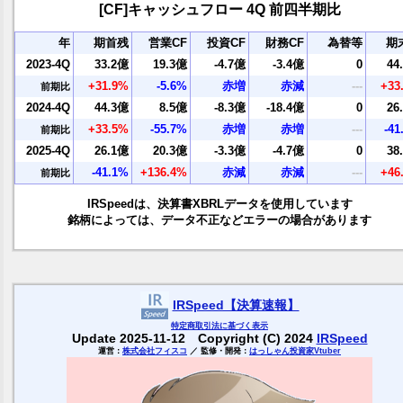
[CF]キャッシュフロー 4Q 前四半期比
年
期首残
営業CF
投資CF
財務CF
為替等
期
2023-4Q
33.2億
19.3億
-4.7億
-3.4億
0
44
+31.9%
-5.6%
赤増
赤減
---
+33
前期比
2024-4Q
44.3億
8.5億
-8.3億
-18.4億
0
26
+33.5%
-55.7%
赤増
赤増
---
-41
前期比
2025-4Q
26.1億
20.3億
-3.3億
-4.7億
0
38
-41.1%
+136.4%
赤減
赤減
---
+46
前期比
IRSpeedは、決算書XBRLデータを使用しています
銘柄によっては、データ不正などエラーの場合があります
IRSpeed【決算速報】
特定商取引
法に基づく表示
Update 2025-11-12 Copyright (C) 2024
IRSpeed
運営：
株式会社フィスコ
／ 監修・開発：
はっしゃん投資家Vtuber