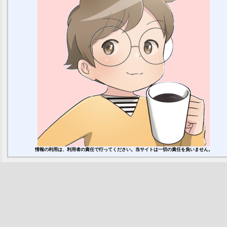
情報の利用は、利用者の責任で行ってください。当サイトは一切の責任を負いません。