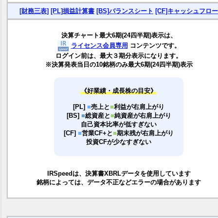
[財務三表]
[PL]損益計算書
[BS]バランスシート
[CF]キャッシュフロー
決算チャート最大6期(24四半期)表示は、
ライセンス会員専用
コンテンツです。
ログイン前は、最大３期分表示になります。
※決算発表当日の10銘柄のみ最大6期(24四半期)表示
《好業績・成長株の目安》
[PL]
■
売上と
■
利益が右肩上がり
[BS]
■
総資産と
■
純資産が右肩上がり
自己資本比率が低すぎない
[CF]
■
営業CF+と
■
期末残が右肩上がり
投資CFが少なすぎない
IRSpeedは、決算書XBRLデータを使用しています
銘柄によっては、データ不正などエラーの場合があります