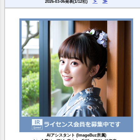
＞
≫
2026-03-06発表(1/12社)
AIアシスタント (ImageBuz所属)