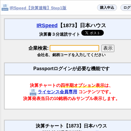
購入申込
ログ
IRSpeed【決算速報】Step1版
IRSpeed
【1873】日本ハウス
決算書３分速読サイト
企業検索:
会社名、銘柄コードを入力してください
Passportログインが必要な機能です
決算チャートの
四半期オプション表示
は、
ライセンス会員専用
コンテンツです。
決算発表当日の10銘柄のみサンプル表示します。
決算チャート【1873】日本ハウス