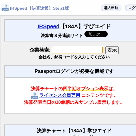
購入申込
ログ
IRSpeed【決算速報】Step1版
IRSpeed
【184A】学びエイド
決算書３分速読サイト
企業検索:
会社名、銘柄コードを入力してください
Passportログインが必要な機能です
決算チャートの
四半期オプション表示
は、
ライセンス会員専用
コンテンツです。
決算発表当日の10銘柄のみサンプル表示します。
決算チャート【184A】学びエイド