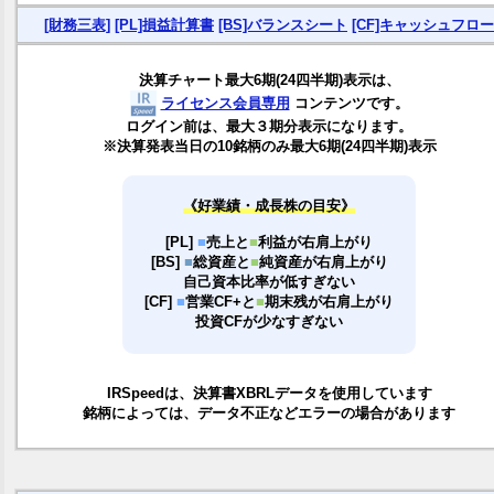
[財務三表]
[PL]損益計算書
[BS]バランスシート
[CF]キャッシュフロー
決算チャート最大6期(24四半期)表示は、
ライセンス会員専用
コンテンツです。
ログイン前は、最大３期分表示になります。
※決算発表当日の10銘柄のみ最大6期(24四半期)表示
《好業績・成長株の目安》
[PL]
■
売上と
■
利益が右肩上がり
[BS]
■
総資産と
■
純資産が右肩上がり
自己資本比率が低すぎない
[CF]
■
営業CF+と
■
期末残が右肩上がり
投資CFが少なすぎない
IRSpeedは、決算書XBRLデータを使用しています
銘柄によっては、データ不正などエラーの場合があります