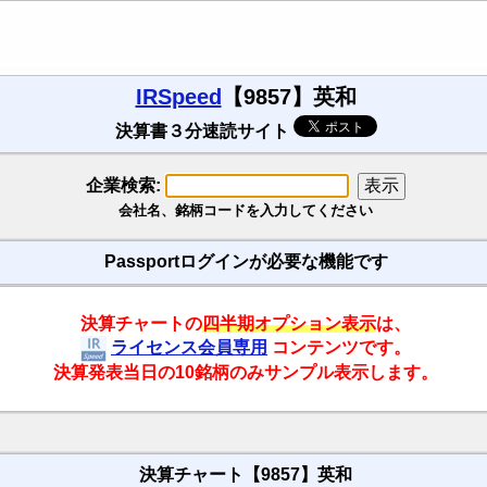
IRSpeed
【9857】英和
決算書３分速読サイト
企業検索:
会社名、銘柄コードを入力してください
Passportログインが必要な機能です
決算チャートの
四半期オプション表示
は、
ライセンス会員専用
コンテンツです。
決算発表当日の10銘柄のみサンプル表示します。
決算チャート【9857】英和