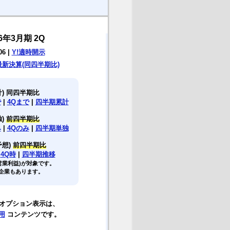
6年3月期 2Q
6 |
Y!適時開示
最新決算(同四半期比)
計) 同四半期比
で
|
4Qまで
|
四半期累計
独)
前四半期比
み
|
4Qのみ
|
四半期単独
予想)
前四半期比
|
4Q時
|
四半期推移
営業利益)が対象です。
企業もあります。
オプション表示は、
用
コンテンツです。