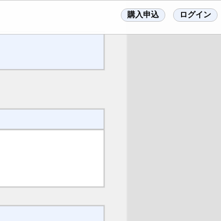
購入申込
ログイン