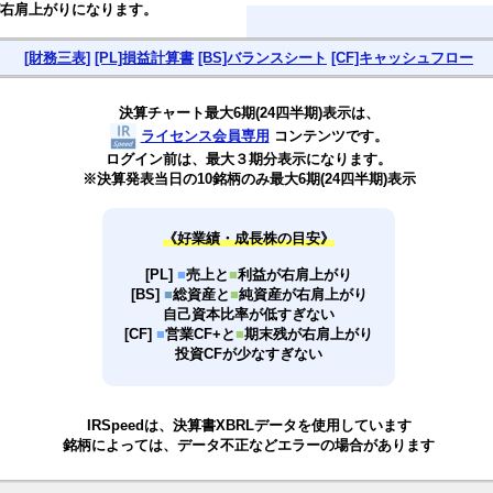
右肩上がりになります。
[財務三表]
[PL]損益計算書
[BS]バランスシート
[CF]キャッシュフロー
決算チャート最大6期(24四半期)表示は、
ライセンス会員専用
コンテンツです。
ログイン前は、最大３期分表示になります。
※決算発表当日の10銘柄のみ最大6期(24四半期)表示
《好業績・成長株の目安》
[PL]
■
売上と
■
利益が右肩上がり
[BS]
■
総資産と
■
純資産が右肩上がり
自己資本比率が低すぎない
[CF]
■
営業CF+と
■
期末残が右肩上がり
投資CFが少なすぎない
IRSpeedは、決算書XBRLデータを使用しています
銘柄によっては、データ不正などエラーの場合があります