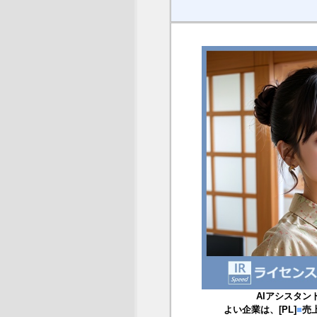
AIアシスタント 
よい企業は、[PL]
■
売