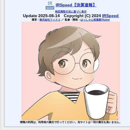
IRSpeed【決算速報】
特定商取引
法に基づく表示
Update 2025-08-14 Copyright (C) 2024
IRSpeed
運営：
株式会社フィスコ
／ 監修・開発：
はっしゃん投資家Vtuber
情報の利用は、利用者の責任で行ってください。当サイトは一切の責任を負いません。