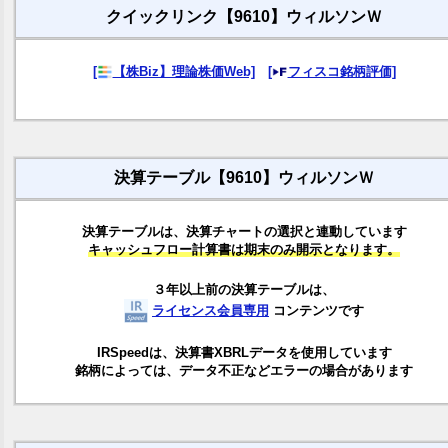
クイックリンク【9610】ウィルソンＷ
[
【株Biz】理論株価Web]
[
フィスコ銘柄評価]
決算テーブル【9610】ウィルソンＷ
決算テーブルは、決算チャートの選択と連動しています
キャッシュフロー計算書は期末のみ開示となります。
３年以上前の決算テーブルは、
ライセンス会員専用
コンテンツです
IRSpeedは、決算書XBRLデータを使用しています
銘柄によっては、データ不正などエラーの場合があります