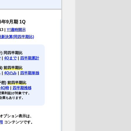
6年9月期 1Q
3 |
Y!適時開示
最新決算(同四半期比)
計) 同四半期比
で
|
4Qまで
|
四半期累計
独)
前四半期比
み
|
4Qのみ
|
四半期単独
予想)
前四半期比
|
4Q時
|
四半期推移
営業利益)が対象です。
企業もあります。
オプション表示は、
用
コンテンツです。