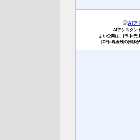
AIアシスタント 
よい企業は、[PL]
■
売
[CF]
■
現金残の推移が