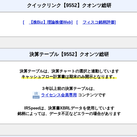
クイックリンク【9552】クオンツ総研
[
【株Biz】理論株価Web]
[
フィスコ銘柄評価]
決算テーブル【9552】クオンツ総研
決算テーブルは、決算チャートの選択と連動しています
キャッシュフロー計算書は期末のみ開示となります。
３年以上前の決算テーブルは、
ライセンス会員専用
コンテンツです
IRSpeedは、決算書XBRLデータを使用しています
銘柄によっては、データ不正などエラーの場合があります