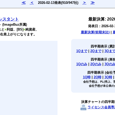
≪
＜
＞
≫
2026-02-13発表(910/947社)
最新決算: 202
(ImageBuz所属)
発表日：2026-02-1
上と
■
利益、[BS]
■
純資産、
最新決算(前期末比)
|
右肩上がりになります。
四半期表示 (累
1Qまで
|
2Qまで
|
3Qま
四半期表示 (単
1Qのみ
|
2Qのみ
|
3Qの
四半期表示 (会社
1Q時
|
2Q時
|
3Q時
会社予想は、PL(売上、
会社予想が未公表の
決算チャートの四半期
ライセンス会員専