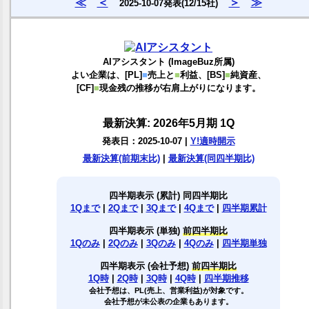
≪
＜
＞
≫
2025-10-07発表(12/15社)
AIアシスタント (ImageBuz所属)
よい企業は、[PL]
■
売上と
■
利益、[BS]
■
純資産、
[CF]
■
現金残の推移が右肩上がりになります。
最新決算: 2026年5月期 1Q
発表日：2025-10-07 |
Y!適時開示
最新決算(前期末比)
|
最新決算(同四半期比)
四半期表示 (累計) 同四半期比
1Qまで
|
2Qまで
|
3Qまで
|
4Qまで
|
四半期累計
四半期表示 (単独)
前四半期比
1Qのみ
|
2Qのみ
|
3Qのみ
|
4Qのみ
|
四半期単独
四半期表示 (会社予想)
前四半期比
1Q時
|
2Q時
|
3Q時
|
4Q時
|
四半期推移
会社予想は、PL(売上、営業利益)が対象です。
会社予想が未公表の企業もあります。