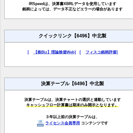
IRSpeedは、決算書XBRLデータを使用しています
銘柄によっては、データ不正などエラーの場合があります
クイックリンク【6496】中北製
[
【株Biz】理論株価Web]
[
フィスコ銘柄評価]
決算テーブル【6496】中北製
決算テーブルは、決算チャートの選択と連動しています
キャッシュフロー計算書は期末のみ開示となります。
３年以上前の決算テーブルは、
ライセンス会員専用
コンテンツです