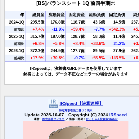
[BS]バランスシート 1Q 前四半期比
年
総資産
流動資産
固定資産
流動負債
固定負債
純
2024-1Q
295.5億
176.8億
118.7億
43.6億
14.5億
237
+7.4%
-11.9%
+59.4%
-7.7%
+542.3%
+5
前期比
2025-1Q
315.7億
187.0億
128.7億
58.3億
11.4億
245
+6.8%
+5.8%
+8.4%
+33.6%
-21.2%
+3
前期比
2026-1Q
372.3億
244.5億
127.7億
89.5億
27.9億
262
+17.9%
+30.8%
-0.7%
+53.5%
+143.5%
+6
前期比
IRSpeedは、決算書XBRLデータを使用しています
銘柄によっては、データ不正などエラーの場合があります
IRSpeed【決算速報】
特定商取引
法に基づく表示
Update 2025-10-07 Copyright (C) 2024
IRSpeed
運営：
株式会社フィスコ
／ 監修・開発：
はっしゃん投資家Vtuber