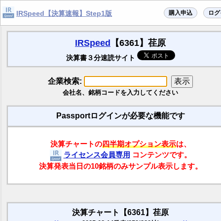
購入申込
ログ
IRSpeed【決算速報】Step1版
IRSpeed
【6361】荏原
決算書３分速読サイト
企業検索:
会社名、銘柄コードを入力してください
Passportログインが必要な機能です
決算チャートの
四半期オプション表示
は、
ライセンス会員専用
コンテンツです。
決算発表当日の10銘柄のみサンプル表示します。
決算チャート【6361】荏原