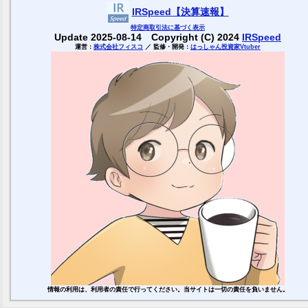
IRSpeed【決算速報】
特定商取引
法に基づく表示
Update 2025-08-14 Copyright (C) 2024
IRSpeed
運営：
株式会社フィスコ
／ 監修・開発：
はっしゃん投資家Vtuber
情報の利用は、利用者の責任で行ってください。当サイトは一切の責任を負いません。