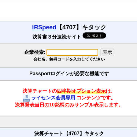
IRSpeed
【4707】キタック
決算書３分速読サイト
企業検索:
会社名、銘柄コードを入力してください
Passportログインが必要な機能です
決算チャートの
四半期オプション表示
は、
ライセンス会員専用
コンテンツです。
決算発表当日の10銘柄のみサンプル表示します。
決算チャート【4707】キタック