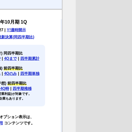
6年10月期 1Q
7 |
Y!適時開示
最新決算(同四半期比)
計) 同四半期比
で
|
4Qまで
|
四半期累計
独)
前四半期比
み
|
4Qのみ
|
四半期単独
予想)
前四半期比
|
4Q時
|
四半期推移
営業利益)が対象です。
企業もあります。
オプション表示は、
用
コンテンツです。