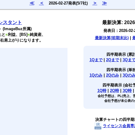
≪
＜
＞
≫
2026-02-27発表(5/7社)
最新決算: 202
(ImageBuz所属)
発表日：2026-02-2
上と
■
利益、[BS]
■
純資産、
最新決算(前期末比)
|
右肩上がりになります。
四半期表示 (累
1Qまで
|
2Qまで
|
3Qま
四半期表示 (単
1Qのみ
|
2Qのみ
|
3Qの
四半期表示 (会社
1Q時
|
2Q時
|
3Q時
会社予想は、PL(売上、
会社予想が未公表の
決算チャートの四半期
ライセンス会員専