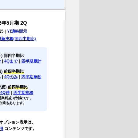
6年5月期 2Q
5 |
Y!適時開示
最新決算(同四半期比)
計) 同四半期比
で
|
4Qまで
|
四半期累計
独)
前四半期比
み
|
4Qのみ
|
四半期単独
予想)
前四半期比
|
4Q時
|
四半期推移
営業利益)が対象です。
企業もあります。
オプション表示は、
用
コンテンツです。