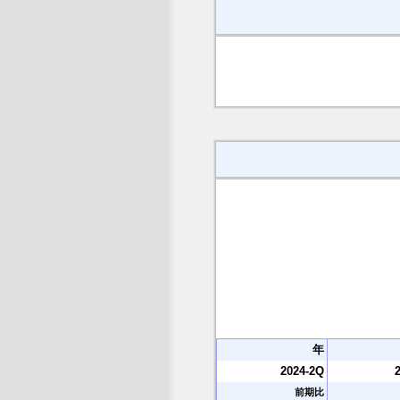
年
2024-2Q
前期比