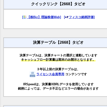
クイックリンク【2668】タビオ
[
【株Biz】理論株価Web]
[
フィスコ銘柄評価]
決算テーブル【2668】タビオ
決算テーブルは、決算チャートの選択と連動しています
キャッシュフロー計算書は期末のみ開示となります。
３年以上前の決算テーブルは、
ライセンス会員専用
コンテンツです
IRSpeedは、決算書XBRLデータを使用しています
銘柄によっては、データ不正などエラーの場合があります