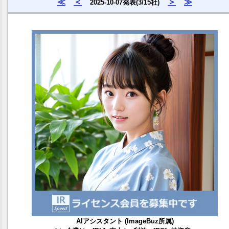
≪
＜
＞
≫
2025-10-07発表(3/15社)
AIアシスタント (ImageBuz所属)