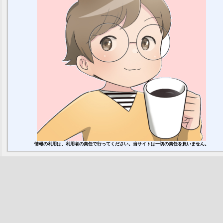
情報の利用は、利用者の責任で行ってください。当サイトは一切の責任を負いません。