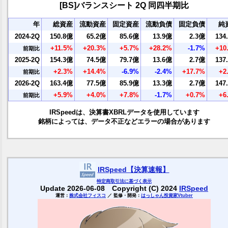
[BS]バランスシート 2Q 同四半期比
年
総資産
流動資産
固定資産
流動負債
固定負債
純
2024-2Q
150.8億
65.2億
85.6億
13.9億
2.3億
134
+11.5%
+20.3%
+5.7%
+28.2%
-1.7%
+10
前期比
2025-2Q
154.3億
74.5億
79.7億
13.6億
2.7億
137
+2.3%
+14.4%
-6.9%
-2.4%
+17.7%
+2
前期比
2026-2Q
163.4億
77.5億
85.9億
13.3億
2.7億
147
+5.9%
+4.0%
+7.8%
-1.7%
+0.7%
+6
前期比
IRSpeedは、決算書XBRLデータを使用しています
銘柄によっては、データ不正などエラーの場合があります
IRSpeed【決算速報】
特定商取引
法に基づく表示
Update 2026-06-08 Copyright (C) 2024
IRSpeed
運営：
株式会社フィスコ
／ 監修・開発：
はっしゃん投資家Vtuber