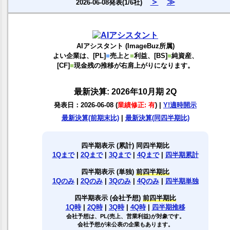
＞
≫
2026-06-08発表(1/6社)
AIアシスタント (ImageBuz所属)
よい企業は、[PL]
■
売上と
■
利益、[BS]
■
純資産、
[CF]
■
現金残の推移が右肩上がりになります。
最新決算: 2026年10月期 2Q
発表日：2026-06-08 (
業績修正: 有
) |
Y!適時開示
最新決算(前期末比)
|
最新決算(同四半期比)
四半期表示 (累計) 同四半期比
1Qまで
|
2Qまで
|
3Qまで
|
4Qまで
|
四半期累計
四半期表示 (単独)
前四半期比
1Qのみ
|
2Qのみ
|
3Qのみ
|
4Qのみ
|
四半期単独
四半期表示 (会社予想)
前四半期比
1Q時
|
2Q時
|
3Q時
|
4Q時
|
四半期推移
会社予想は、PL(売上、営業利益)が対象です。
会社予想が未公表の企業もあります。