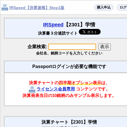
購入申込
ログ
IRSpeed【決算速報】Step1版
IRSpeed
【2301】学情
決算書３分速読サイト
企業検索:
会社名、銘柄コードを入力してください
Passportログインが必要な機能です
決算チャートの
四半期オプション表示
は、
ライセンス会員専用
コンテンツです。
決算発表当日の10銘柄のみサンプル表示します。
決算チャート【2301】学情