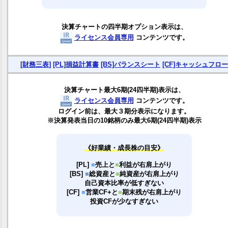
決算チャートの四半期オプション表示は、
ライセンス会員専用
コンテンツです。
[財務三表]
[PL]損益計算書
[BS]バランスシート
[CF]キャッシュフロー
決算チャート最大6期(24四半期)表示は、
ライセンス会員専用
コンテンツです。
ログイン前は、最大３期分表示になります。
※決算発表当日の10銘柄のみ最大6期(24四半期)表示
《好業績・成長株の目安》
[PL]
■
売上と
■
利益が右肩上がり
[BS]
■
総資産と
■
純資産が右肩上がり
自己資本比率が低すぎない
[CF]
■
営業CF+と
■
期末残が右肩上がり
投資CFが少なすぎない