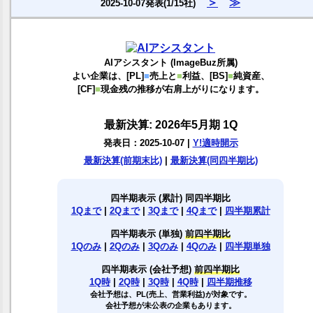
＞
≫
2025-10-07発表(1/15社)
AIアシスタント (ImageBuz所属)
よい企業は、[PL]
■
売上と
■
利益、[BS]
■
純資産、
[CF]
■
現金残の推移が右肩上がりになります。
最新決算: 2026年5月期 1Q
発表日：2025-10-07 |
Y!適時開示
最新決算(前期末比)
|
最新決算(同四半期比)
四半期表示 (累計) 同四半期比
1Qまで
|
2Qまで
|
3Qまで
|
4Qまで
|
四半期累計
四半期表示 (単独)
前四半期比
1Qのみ
|
2Qのみ
|
3Qのみ
|
4Qのみ
|
四半期単独
四半期表示 (会社予想)
前四半期比
1Q時
|
2Q時
|
3Q時
|
4Q時
|
四半期推移
会社予想は、PL(売上、営業利益)が対象です。
会社予想が未公表の企業もあります。