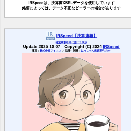
IRSpeedは、決算書XBRLデータを使用しています
銘柄によっては、データ不正などエラーの場合があります
IRSpeed【決算速報】
特定商取引
法に基づく表示
Update 2025-10-07 Copyright (C) 2024
IRSpeed
運営：
株式会社フィスコ
／ 監修・開発：
はっしゃん投資家Vtuber