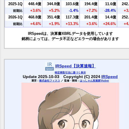
2025-1Q
448.4億
344.8億
103.6億
194.4億
11.6億
242
+3.6%
+5.2%
-1.4%
+7.2%
-28.4%
+3
前期比
2026-1Q
468.8億
351.4億
117.3億
201.4億
14.4億
252
+4.6%
+1.9%
+13.3%
+3.6%
+24.6%
+4
前期比
IRSpeedは、決算書XBRLデータを使用しています
銘柄によっては、データ不正などエラーの場合があります
IRSpeed【決算速報】
特定商取引
法に基づく表示
Update 2025-10-03 Copyright (C) 2024
IRSpeed
運営：
株式会社フィスコ
／ 監修・開発：
はっしゃん投資家Vtuber