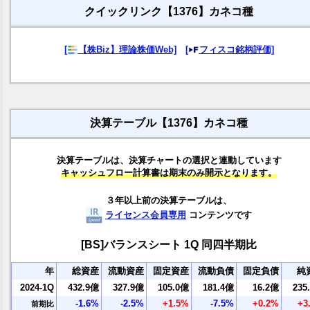
クイックリンク【1376】カネコ種
[
【株Biz】理論株価Web]
[
フィスコ銘柄評価]
決算テーブル【1376】カネコ種
決算テーブルは、決算チャートの選択と連動しています
キャッシュフロー計算書は期末のみ開示となります。
３年以上前の決算テーブルは、
ライセンス会員専用
コンテンツです
[BS]バランスシート 1Q 同四半期比
年
総資産
流動資産
固定資産
流動負債
固定負債
純
2024-1Q
432.9億
327.9億
105.0億
181.4億
16.2億
235
-1.6%
-2.5%
+1.5%
-7.5%
+0.2%
+3
前期比