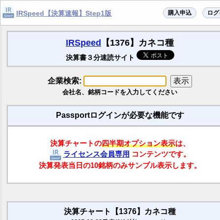
購入申込
ログ
IRSpeed【決算速報】Step1版
IRSpeed
【1376】カネコ種
決算書３分速読サイト
企業検索:
会社名、銘柄コードを入力してください
Passportログインが必要な機能です
決算チャートの
四半期オプション表示
は、
ライセンス会員専用
コンテンツです。
決算発表当日の10銘柄のみサンプル表示します。
決算チャート【1376】カネコ種