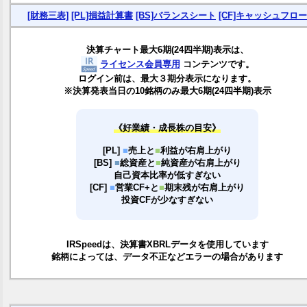
[財務三表]
[PL]損益計算書
[BS]バランスシート
[CF]キャッシュフロー
決算チャート最大6期(24四半期)表示は、
ライセンス会員専用
コンテンツです。
ログイン前は、最大３期分表示になります。
※決算発表当日の10銘柄のみ最大6期(24四半期)表示
《好業績・成長株の目安》
[PL]
■
売上と
■
利益が右肩上がり
[BS]
■
総資産と
■
純資産が右肩上がり
自己資本比率が低すぎない
[CF]
■
営業CF+と
■
期末残が右肩上がり
投資CFが少なすぎない
IRSpeedは、決算書XBRLデータを使用しています
銘柄によっては、データ不正などエラーの場合があります