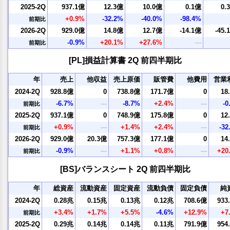
2025-2Q
937.1億
12.3億
10.0億
0.1億
0.
+0.9%
-32.2%
-40.0%
-98.4%
前期比
2026-2Q
929.0億
14.8億
12.7億
-14.1億
-45.
-0.9%
+20.1%
+27.6%
---
前期比
[PL]損益計算書 2Q 前四半期比
年
売上
他収益
売上原価
販管費
他費用
営業
2024-2Q
928.8億
0
738.8億
171.7億
0
18
-6.7%
---
-8.7%
+2.4%
---
-0
前期比
2025-2Q
937.1億
0
748.9億
175.8億
0
12
+0.9%
---
+1.4%
+2.4%
---
-32
前期比
2026-2Q
929.0億
20.3億
757.3億
177.1億
0
14
-0.9%
---
+1.1%
+0.8%
---
+20
前期比
[BS]バランスシート 2Q 前四半期比
年
総資産
流動資産
固定資産
流動負債
固定負債
純
2024-2Q
0.28兆
0.15兆
0.13兆
0.12兆
708.6億
933
+3.4%
+1.7%
+5.5%
-4.6%
+12.9%
+7
前期比
2025-2Q
0.29兆
0.14兆
0.14兆
0.11兆
791.9億
954