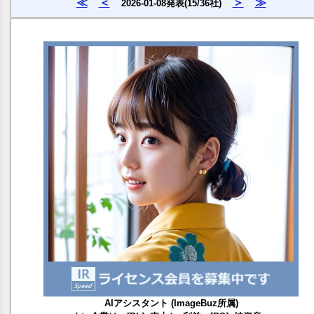
≪
＜
＞
≫
2026-01-08発表(15/36社)
AIアシスタント (ImageBuz所属)