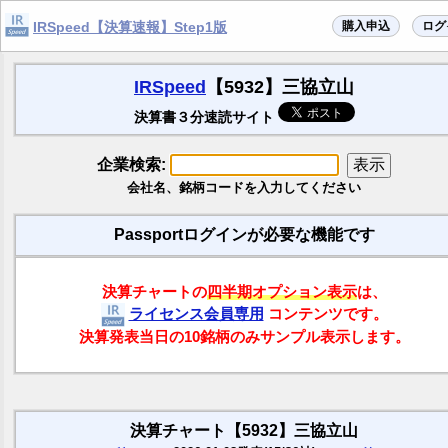
購入申込
ログ
IRSpeed【決算速報】Step1版
IRSpeed
【5932】三協立山
決算書３分速読サイト
企業検索:
会社名、銘柄コードを入力してください
Passportログインが必要な機能です
決算チャートの
四半期オプション表示
は、
ライセンス会員専用
コンテンツです。
決算発表当日の10銘柄のみサンプル表示します。
決算チャート【5932】三協立山