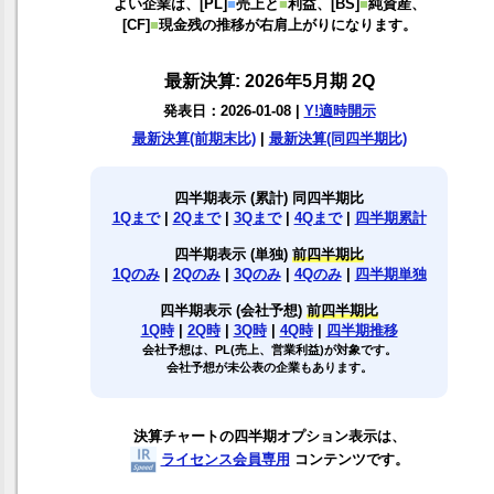
よい企業は、[PL]
■
売上と
■
利益、[BS]
■
純資産、
[CF]
■
現金残の推移が右肩上がりになります。
最新決算: 2026年5月期 2Q
発表日：2026-01-08 |
Y!適時開示
最新決算(前期末比)
|
最新決算(同四半期比)
四半期表示 (累計) 同四半期比
1Qまで
|
2Qまで
|
3Qまで
|
4Qまで
|
四半期累計
四半期表示 (単独)
前四半期比
1Qのみ
|
2Qのみ
|
3Qのみ
|
4Qのみ
|
四半期単独
四半期表示 (会社予想)
前四半期比
1Q時
|
2Q時
|
3Q時
|
4Q時
|
四半期推移
会社予想は、PL(売上、営業利益)が対象です。
会社予想が未公表の企業もあります。
決算チャートの四半期オプション表示は、
ライセンス会員専用
コンテンツです。