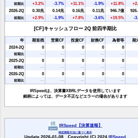
+3.2%
-3.7%
+11.1%
-1.9%
+11.8%
+2
前期比
2026-2Q
0.30兆
0.14兆
0.16兆
0.11兆
946.7億
926
+2.9%
-1.9%
+7.8%
-3.6%
+19.5%
-3
前期比
[CF]キャッシュフロー 2Q 前四半期比
年
期首残
営業CF
投資CF
財務CF
為替等
期
2024-2Q
0
0
0
0
0
---
---
---
---
---
前期比
2025-2Q
0
0
0
0
0
---
---
---
---
---
前期比
2026-2Q
0
0
0
0
0
---
---
---
---
---
前期比
IRSpeedは、決算書XBRLデータを使用しています
銘柄によっては、データ不正などエラーの場合があります
IRSpeed【決算速報】
特定商取引
法に基づく表示
Update 2026-01-08 Copyright (C) 2024
IRSpeed