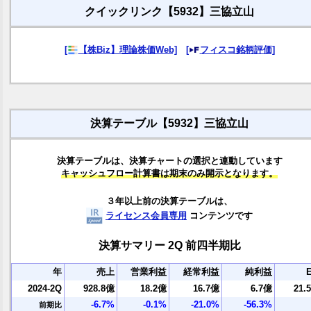
クイックリンク【5932】三協立山
[
【株Biz】理論株価Web]
[
フィスコ銘柄評価]
決算テーブル【5932】三協立山
決算テーブルは、決算チャートの選択と連動しています
キャッシュフロー計算書は期末のみ開示となります。
３年以上前の決算テーブルは、
ライセンス会員専用
コンテンツです
決算サマリー 2Q 前四半期比
年
売上
営業利益
経常利益
純利益
2024-2Q
928.8億
18.2億
16.7億
6.7億
21.
-6.7%
-0.1%
-21.0%
-56.3%
前期比