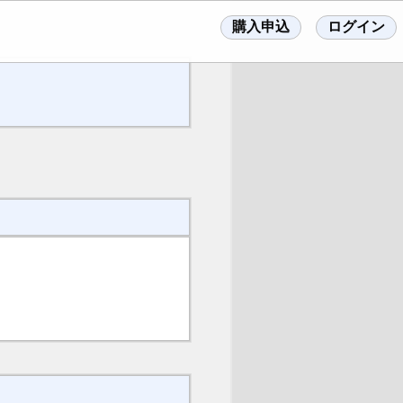
購入申込
ログイン