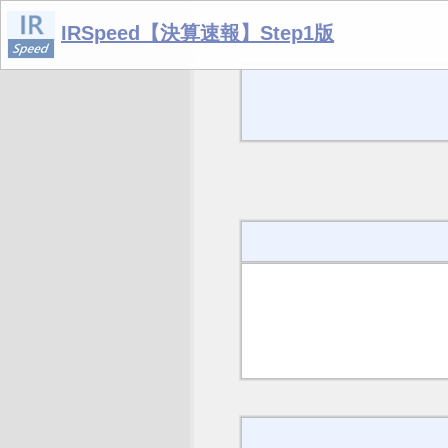
IRSpeed【決算速報】Step1版