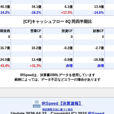
---
---
---
---
40.3億
34.1億
6.1億
13.4億
-14.2%
-18.2%
+17.5%
-14.6%
[CF]キャッシュフロー 4Q 同四半期比
期首残
営業CF
投資CF
財務CF
0
0
0
0
---
---
---
---
16.7億
10.2億
-0.2億
-2.7億
---
---
---
---
24.0億
13.4億
-0.8億
-18.8億
+43.4%
+31.3%
赤増
赤増
IRSpeedは、決算書XBRLデータを使用しています
銘柄によっては、データ不正などエラーの場合があります
IRSpeed【決算速報】
特定商取引
法に基づく表示
Update 2026-04-22 Copyright (C) 2024
IRSpeed