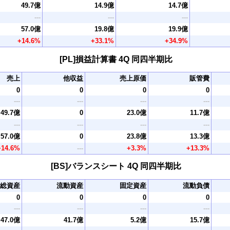
49.7億
14.9億
14.7億
---
---
---
57.0億
19.8億
19.9億
+14.6%
+33.1%
+34.9%
[PL]損益計算書 4Q 同四半期比
売上
他収益
売上原価
販管費
0
0
0
0
---
---
---
---
49.7億
0
23.0億
11.7億
---
---
---
---
57.0億
0
23.8億
13.3億
+14.6%
---
+3.3%
+13.3%
[BS]バランスシート 4Q 同四半期比
総資産
流動資産
固定資産
流動負債
0
0
0
0
---
---
---
---
47.0億
41.7億
5.2億
15.7億