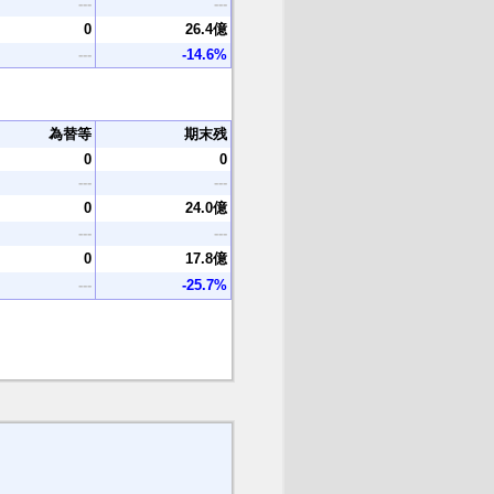
---
---
0
26.4億
---
-14.6%
為替等
期末残
0
0
---
---
0
24.0億
---
---
0
17.8億
---
-25.7%