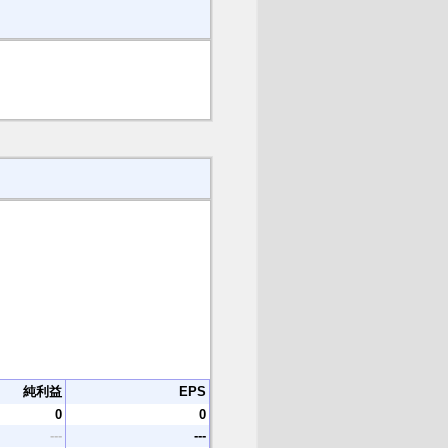
純利益
EPS
0
0
---
---