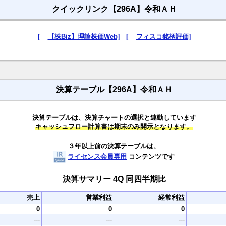
クイックリンク【296A】令和ＡＨ
[
【株Biz】理論株価Web]
[
フィスコ銘柄評価]
決算テーブル【296A】令和ＡＨ
決算テーブルは、決算チャートの選択と連動しています
キャッシュフロー計算書は期末のみ開示となります。
３年以上前の決算テーブルは、
ライセンス会員専用
コンテンツです
決算サマリー 4Q 同四半期比
売上
営業利益
経常利益
0
0
0
---
---
---