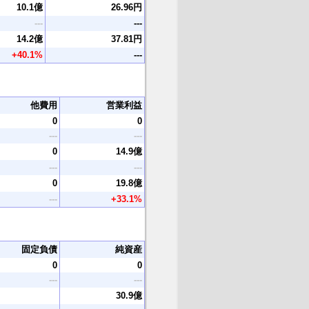
10.1億
26.96円
---
---
14.2億
37.81円
+40.1%
---
他費用
営業利益
0
0
---
---
0
14.9億
---
---
0
19.8億
---
+33.1%
固定負債
純資産
0
0
---
---
30.9億