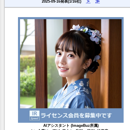
＞
≫
2025-09-16発表(1/16社)
AIアシスタント (ImageBuz所属)