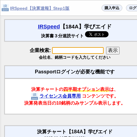
購入申込
ログ
IRSpeed【決算速報】Step1版
IRSpeed
【184A】学びエイド
決算書３分速読サイト
企業検索:
会社名、銘柄コードを入力してください
Passportログインが必要な機能です
決算チャートの
四半期オプション表示
は、
ライセンス会員専用
コンテンツです。
決算発表当日の10銘柄のみサンプル表示します。
決算チャート【184A】学びエイド