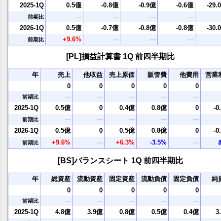
2025-1Q
0.5億
-0.8億
-0.9億
-0.6億
-29.
---
---
---
---
前期比
2026-1Q
0.5億
-0.7億
-0.8億
-0.8億
-30.
+9.6%
---
---
---
前期比
[PL]損益計算書 1Q 前四半期比
年
売上
他収益
売上原価
販管費
他費用
営業
0
0
0
0
0
---
---
---
---
---
前期比
2025-1Q
0.5億
0
0.4億
0.8億
0
-0
---
---
---
---
---
前期比
2026-1Q
0.5億
0
0.5億
0.8億
0
-0
+9.6%
---
+6.3%
-3.5%
---
前期比
[BS]バランスシート 1Q 前四半期比
年
総資産
流動資産
固定資産
流動負債
固定負債
純
0
0
0
0
0
---
---
---
---
---
前期比
2025-1Q
4.8億
3.9億
0.8億
0.5億
0.4億
3